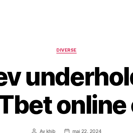
Kategorier
DIVERSE
ev underhol
bet online
Av
khib
mai 22, 2024
Innleggsforfatter
Publiseringsdato