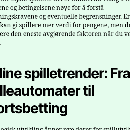
ene og betingelsene nøye for å forstå
ingskravene og eventuelle begrensninger. E
kan gi spillere mer verdi for pengene, men d
ære den eneste avgjørende faktoren når du ve
.
ine spilletrender: Fr
lleautomater til
ortsbetting
ogisk utvikling åpner nye dører for spillutvi