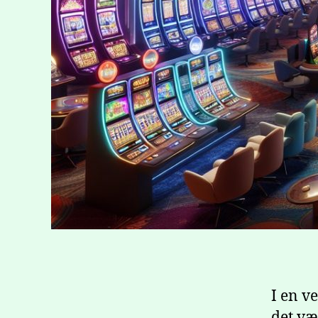
I en v
det væ