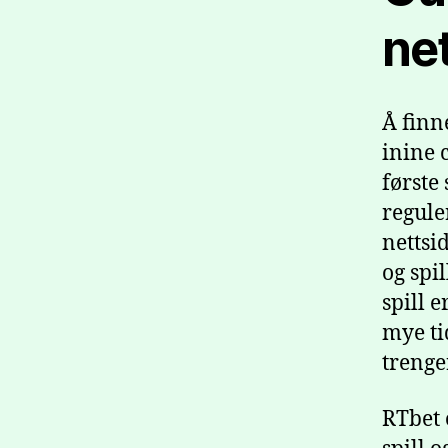
ne
Å finn
inine c
første 
regule
nettsi
og spi
spill e
mye ti
trenge
RTbet 