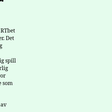
m RTbet
r. Det
g
g spill
rlig
vor
re som
 av