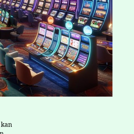
, kan
n.