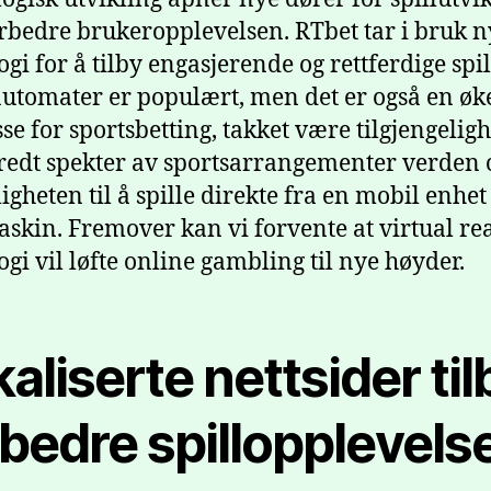
forbedre brukeropplevelsen. RTbet tar i bruk n
gi for å tilby engasjerende og rettferdige spil
automater er populært, men det er også en ø
sse for sportsbetting, takket være tilgjengelig
 bredt spekter av sportsarrangementer verden 
igheten til å spille direkte fra en mobil enhet 
skin. Fremover kan vi forvente at virtual rea
ogi vil løfte online gambling til nye høyder.
aliserte nettsider til
bedre spillopplevels