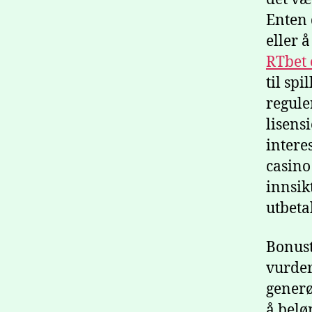
Enten 
eller 
RTbet 
til spi
regule
lisensi
intere
casino
innsik
utbeta
Bonust
vurder
generø
å beløn