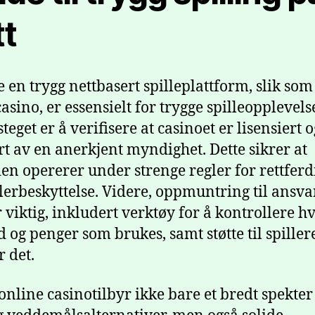
tt
e en trygg nettbasert spilleplattform, slik so
asino, er essensielt for trygge spilleopplevelse
steget er å verifisere at casinoet er lisensiert o
rt av en anerkjent myndighet. Dette sikrer at
den opererer under strenge regler for rettferdi
llerbeskyttelse. Videre, oppmuntring til ansva
r viktig, inkludert verktøy for å kontrollere h
d og penger som brukes, samt støtte til spille
r det.
online casinotilbyr ikke bare et bredt spekter